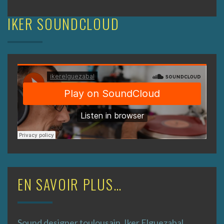
de
l’article
IKER SOUNDCLOUD
EN SAVOIR PLUS…
Sound designer toulousain, Iker Elguezabal