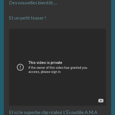
Des nouvelles bientôt….
Et un petit teaser !
Et ici le superbe clip réalisé L’Écoutille A.M.A