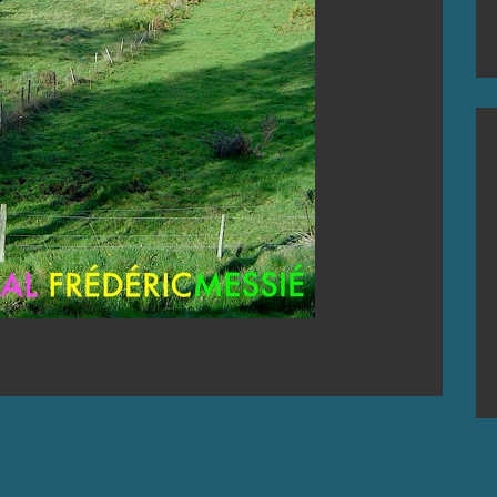
IkerElguezabal
15 juin 2018
A en collaboration avec Frédéric Messié.
EAD MORE