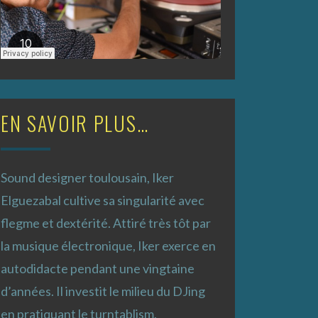
EN SAVOIR PLUS…
Sound designer toulousain, Iker
Elguezabal cultive sa singularité avec
flegme et dextérité. Attiré très tôt par
la musique électronique, Iker exerce en
autodidacte pendant une vingtaine
d’années. Il investit le milieu du DJing
en pratiquant le turntablism,