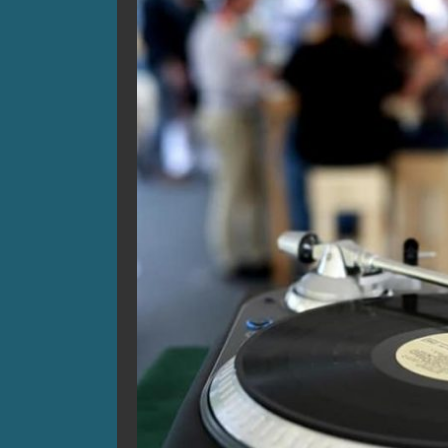
25 AN
Comment is Closed
Ike
Pour les 25 ans de GARISO j’ai eu le 
base d’authentiques vinyles rares. 
R