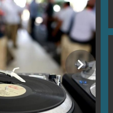
S DE GARISO
rElguezabal
28 septembre 2019
plaisir de poser une ambiance plage et Brésil à
Voici quelques images de l’évènement. Crédits
photo F. Chort .
EAD MORE