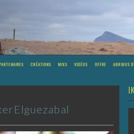
ZABAL
PARTENAIRES
CRÉATIONS
MIXS
VIDÉOS
OFFRE
ABRIBUS D
I
kerElguezabal