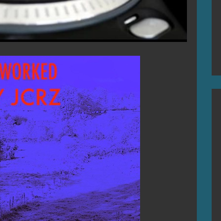
D PAR JOSE ‘JCRZ’ CRUZ
IkerElguezabal
2 juillet 2018
 et ami Jose ‘jcrz’ Cruz.Morceau original par
Iker Elguezabal Frédéric Messié.ENJOY!