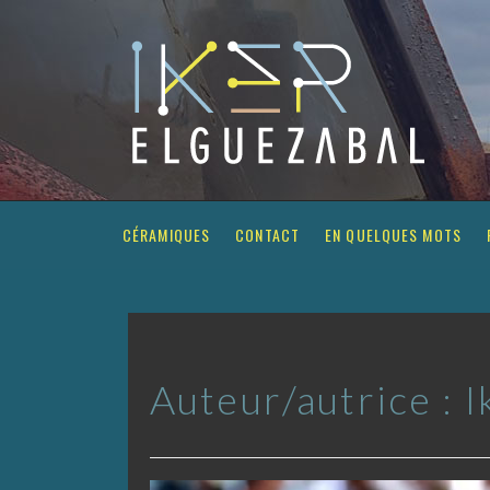
Skip
to
content
IKER ELGUE
Design Sonore
CÉRAMIQUES
CONTACT
EN QUELQUES MOTS
Auteur/autrice :
I