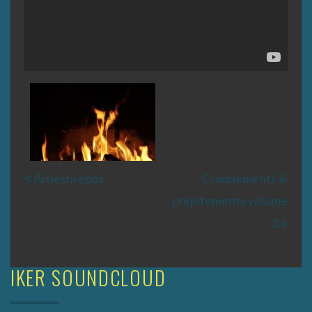
Navigation
Árneshrepps
Craquements &
de
crépitements volume
l’article
3
IKER SOUNDCLOUD