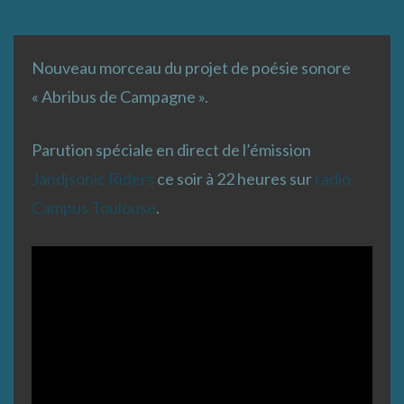
Nouveau morceau du projet de poésie sonore
« Abribus de Campagne ».
Parution spéciale en direct de l’émission
Jandjsonic Riders
ce soir à 22 heures sur
radio
Campus Toulouse
.