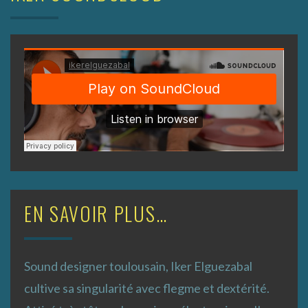
EN SAVOIR PLUS…
Sound designer toulousain, Iker Elguezabal
cultive sa singularité avec flegme et dextérité.