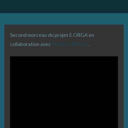
Second morceau du projet E.ORGA en
collaboration avec
Frédéric Messié
.